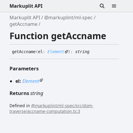
Markuplit API
Markuplit API
@markuplint/ml-spec
getAccname
Function getAccname
get
Accname
(
el
:
Element
)
:
string
Parameters
el:
Element
Returns
string
Defined in
@markuplint/ml-spec/src/dom-
traverse/accname-computation.ts:3